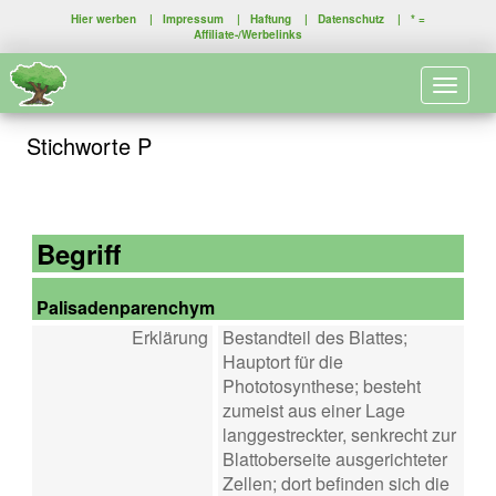
Hier werben
|
Impressum
|
Haftung
|
Datenschutz
| * =
Affiliate-/Werbelinks
Toggle 
Stichworte P
Begriff
Palisadenparenchym
Erklärung
Bestandteil des Blattes;
Hauptort für die
Phototosynthese; besteht
zumeist aus einer Lage
langgestreckter, senkrecht zur
Blattoberseite ausgerichteter
Zellen; dort befinden sich die