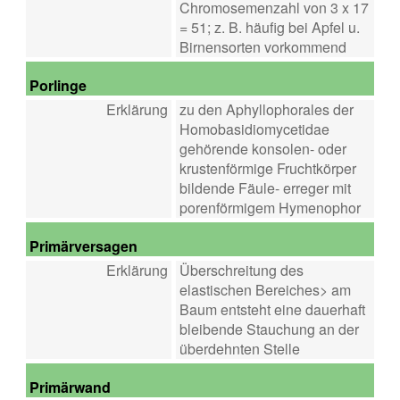
Chromosemenzahl von 3 x 17
= 51; z. B. häufig bei Apfel u.
Birnensorten vorkommend
Porlinge
Erklärung
zu den Aphyllophorales der
Homobasidiomycetidae
gehörende konsolen- oder
krustenförmige Fruchtkörper
bildende Fäule- erreger mit
porenförmigem Hymenophor
Primärversagen
Erklärung
Überschreitung des
elastischen Bereiches> am
Baum entsteht eine dauerhaft
bleibende Stauchung an der
überdehnten Stelle
Primärwand