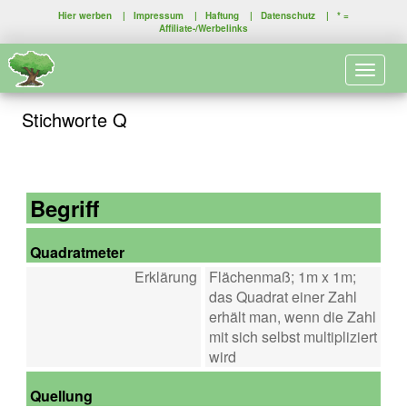
Hier werben
|
Impressum
|
Haftung
|
Datenschutz
| * =
Affiliate-/Werbelinks
Toggle 
Stichworte Q
Begriff
Quadratmeter
Erklärung
Flächenmaß; 1m x 1m;
das Quadrat einer Zahl
erhält man, wenn die Zahl
mit sich selbst multipliziert
wird
Quellung