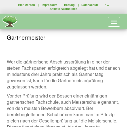
Hier werben
|
Impressum
|
Haftung
|
Datenschutz
| * =
Affiliate-/Werbelinks
Toggle 
Gärtnermeister
Wer die gärtnerische Abschlussprüfung in einer der
sieben Fachsparten erfolgreich abgelegt hat und danach
mindestens drei Jahre praktisch als Gärtner tätig
gewesen ist, kann für die Gärtnermeisterprüfung
zugelassen werden.
Vor der Prüfung wird der Besuch einer einjährigen
gärtnerischen Fachschule, auch Meisterschule genannt,
von den meisten Bewerbern absolviert. Bei
berufsbegleitenden Schulformen kann man im Prinzip
gleich nach der Gesellenprüfung auf die Meisterschule.
Dieses findet dann über zwei- bis drei Jahre in