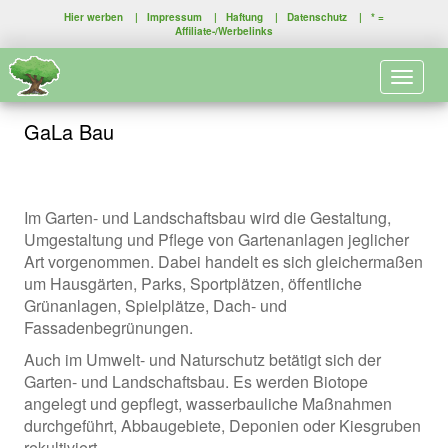
Hier werben
|
Impressum
|
Haftung
|
Datenschutz
| * =
Affiliate-/Werbelinks
Toggle 
GaLa Bau
Im Garten- und Landschaftsbau wird die Gestaltung,
Umgestaltung und Pflege von Gartenanlagen jeglicher
Art vorgenommen. Dabei handelt es sich gleichermaßen
um Hausgärten, Parks, Sportplätzen, öffentliche
Grünanlagen, Spielplätze, Dach- und
Fassadenbegrünungen.
Auch im Umwelt- und Naturschutz betätigt sich der
Garten- und Landschaftsbau. Es werden Biotope
angelegt und gepflegt, wasserbauliche Maßnahmen
durchgeführt, Abbaugebiete, Deponien oder Kiesgruben
rekultiviert.