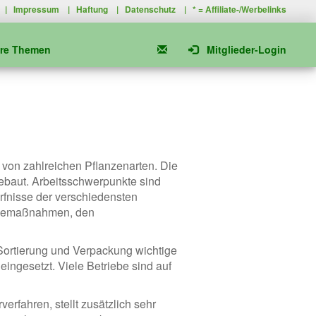
|
Impressum
|
Haftung
|
Datenschutz
| * =
Affiliate-/Werbelinks
ere Themen
Mitglieder-Login
 von zahlreichen Pflanzenarten. Die
gebaut. Arbeitsschwerpunkte sind
rfnisse der verschiedensten
egemaßnahmen, den
 Sortierung und Verpackung wichtige
ngesetzt. Viele Betriebe sind auf
rfahren, stellt zusätzlich sehr