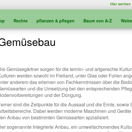
Hier werben
kop
Rechte
pflanzen & pflegen
Baum von A-Z
Weit
Gemüsebau
Die Gemüsegärtner sorgen für die termin- und artgerechte Kultur
Kulturen werden sowohl im Freiland, unter Glas oder Folien an
unter anderem das erlernen von Fachkenntnissen über die Bedü
Gemüsearten und die Umsetzung bei den entsprechenden Pfl
Bodenvorbereitungen und der Düngung.
Ferner sind die Zeitpunkte für die Aussaat und die Ernte, sowie
Arbeitsbereiche. Dabei werden moderne Maschinen und Geräte ei
den Anbau von bestimmten Gemüsearten spzialisiert.
Der sogenannte Integrierte Anbau, ein umweltschonendes Kulturve