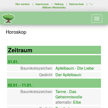
Hier werben
|
Impressum
|
Haftung
|
Datenschutz
| * =
Affiliate-/Werbelinks
Toggle 
Horoskop
Zeitraum
01.01.
Baumkreiszeichen
Apfelbaum - Die Liebe
Gedicht
Der Apfelbaum
02.01. - 11.01.
Baumkreiszeichen
Tanne - Das
Geheimnisvolle
alternativ:
Eibe