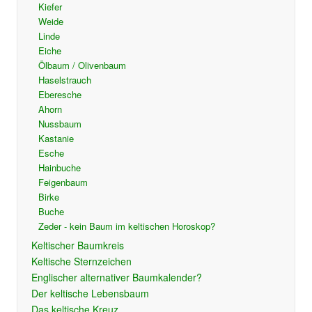
Kiefer
Weide
Linde
Eiche
Ölbaum / Olivenbaum
Haselstrauch
Eberesche
Ahorn
Nussbaum
Kastanie
Esche
Hainbuche
Feigenbaum
Birke
Buche
Zeder - kein Baum im keltischen Horoskop?
Keltischer Baumkreis
Keltische Sternzeichen
Englischer alternativer Baumkalender?
Der keltische Lebensbaum
Das keltische Kreuz