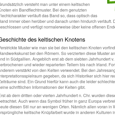
Grundsätzlich versteht man unter einem keltischen
Knoten ein Bandflechtmuster. Bei dem genutzten
Flechtcharakter verläuft das Band so, dass optisch das
Band immer oben herüber und danach unten hindurch verläuft. Da
geschlossen und verfügt normalerweise über keine offenen End
Geschichte des keltischen Knotens
erstrickte Muster wie man sie bei den keltischen Knoten vorfinde
Handwerkskunst bei den Römern. So verzierten diese Muster anfa
und in Südgallien. Angeblich erst ab dem siebten Jahrhundert v.
zerbrochenen und wieder reparierten Tellern bis nach Irland. F
anderem verstärkt von den Kelten verwendet. Bei den Jahresanga
Interpretationsspielraum gegeben, da sich Historiker sich hier r
Zeiträume sind. Ein Grund hierfür kann auch die leider schlechte
eine schriftlichen Informationen der Kelten gibt.
rst ab dem dritten oder vierten Jahrhundert n. Chr. wurden diese
betrachtet. Auch wenn das Symbol früher in ganz Europa verbrei
heute diesen Stil nur an wenigen Orten. Nämlich allen voran in 
ursprüngliche keltische Knüpfarbeit wurde in anderen Kulturen