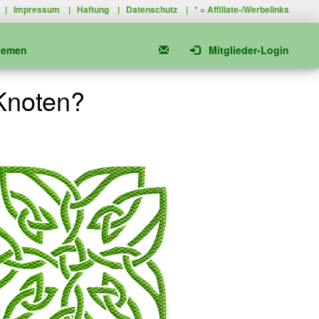
|
Impressum
|
Haftung
|
Datenschutz
| * =
Affiliate-/Werbelinks
hemen
Mitglieder-Login
 Knoten?