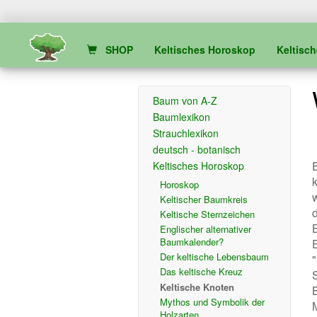
SHOP
Keltisches Horoskop
Keltisc
Baum von A-Z
Baumlexikon
Strauchlexikon
deutsch - botanisch
Keltisches Horoskop
Horoskop
w
Keltischer Baumkreis
Keltische Sternzeichen
Englischer alternativer
Baumkalender?
Der keltische Lebensbaum
Das keltische Kreuz
Keltische Knoten
Mythos und Symbolik der
M
Holzarten