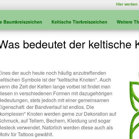
Hier werben
he Baumkreiszeichen
Keltische Tierkreiszeichen
Weitere T
Was bedeutet der keltische
Eines der auch heute noch häufig anzutreffenden
keltischen Symbole ist der "keltische Knoten". Auch
enn die Zeit der Kelten lange vorbei ist findet man
diesen in verschiedenen Formen mit dazugehörigen
Bedeutungen, stets jedoch mit einer gemeinsamen
Eigenschaft: der Bandverlauf ist endlos. Die
"komplexen" Knoten werden gerne zur Dekoration auf
Schmuck, auf Tellern, Bechern, Kleidung und sogar
Besteck verwendet. Natürlich werden diese auch als
otiv für Tattoos gewählt.