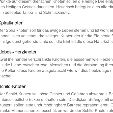
Punkte auf diesem dreifachen Knoten sollen die heilige Dreiein
es Heiligen Geistes darstellen. Historisch belegt ist dies allerd
ein beliebtes Tattoo- und Schmuckmotiv.
Spiralknoten
Der Spiralknoten soll für das ewige Leben stehen und ist wohl e
handelt sich um einen dreiseitigen Knoten der für die Elemente 
einzige durchgehende Linie soll die Einheit die diese Naturkräft
Liebes-/Herzknoten
Zwei ineinander verschränkte Knoten, die aussehen wie Herzen,
als die Liebe zwischen zwei Menschen und die Verbindung ihrer
die Kelten diese Knoten ausgetauscht wie wir dies heutzutage 
machen.
Schild-Knoten
Der Schild-Knoten soll böse Geister und Gefahren abwehren. B
unterschiedliche Ecken enthalten sein. Die dicken Stränge mit
Mustern sollen eine undurchdringbare Barriere repräsentieren. 
kranke Mitmenschen zu beschützen wurde der Schild-Knoten al