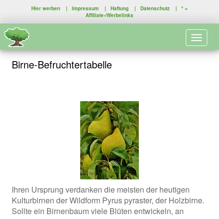
Hier werben
|
Impressum
|
Haftung
|
Datenschutz
| * =
Affiliate-/Werbelinks
Toggle 
Birne-Befruchtertabelle
Ihren Ursprung verdanken die meisten der heutigen
Kulturbirnen der Wildform Pyrus pyraster, der Holzbirne.
Sollte ein Birnenbaum viele Blüten entwickeln, an