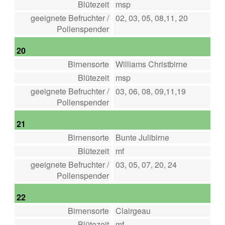
Blütezeit
msp
geeignete Befruchter /
02, 03, 05, 08,11, 20
Pollenspender
20
Birnensorte
Williams Christbirne
Blütezeit
msp
geeignete Befruchter /
03, 06, 08, 09,11,19
Pollenspender
21
Birnensorte
Bunte Julibirne
Blütezeit
mf
geeignete Befruchter /
03, 05, 07, 20, 24
Pollenspender
22
Birnensorte
Clairgeau
Blütezeit
mf