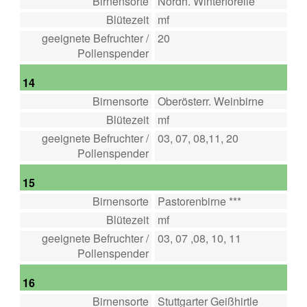
Birnensorte
Nordh. Winterforelle
Blütezeit
mf
geeignete Befruchter /
20
Pollenspender
14
Birnensorte
Oberösterr. Weinbirne
Blütezeit
mf
geeignete Befruchter /
03, 07, 08,11, 20
Pollenspender
15
Birnensorte
Pastorenbirne ***
Blütezeit
mf
geeignete Befruchter /
03, 07 ,08, 10, 11
Pollenspender
16
Birnensorte
Stuttgarter Geißhirtle