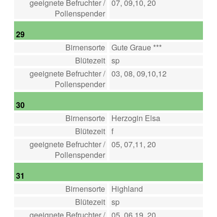
geeignete Befruchter /
07, 09,10, 20
Pollenspender
29
Birnensorte
Gute Graue ***
Blütezeit
sp
geeignete Befruchter /
03, 08, 09,10,12
Pollenspender
30
Birnensorte
Herzogin Elsa
Blütezeit
f
geeignete Befruchter /
05, 07,11, 20
Pollenspender
31
Birnensorte
Highland
Blütezeit
sp
geeignete Befruchter /
05, 06,19, 20