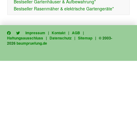
Bestseller Gartenhäuser & Aufbewahrung*
Bestseller Rasenmäher & elektrische Gartengeräte*
Impressum
|
Kontakt
|
AGB
|
Haftungsausschluss
|
Datenschutz
|
Sitemap
| © 2003-
2026
baumpruefung.de