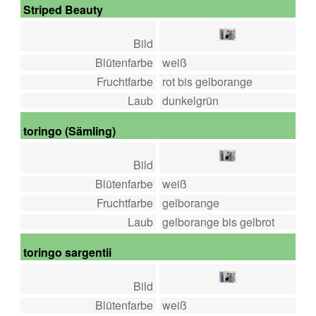
Striped Beauty
Bild
Blütenfarbe
weiß
Fruchtfarbe
rot bis gelborange
Laub
dunkelgrün
toringo (Sämling)
Bild
Blütenfarbe
weiß
Fruchtfarbe
gelborange
Laub
gelborange bis gelbrot
toringo sargentii
Bild
Blütenfarbe
weiß