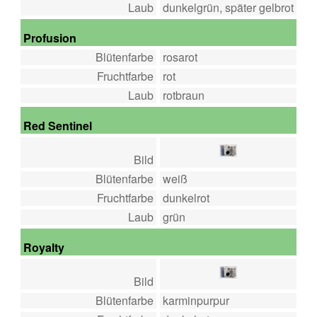
Laub
dunkelgrün, später gelbrot
Profusion
Blütenfarbe
rosarot
Fruchtfarbe
rot
Laub
rotbraun
Red Sentinel
Bild
Blütenfarbe
weiß
Fruchtfarbe
dunkelrot
Laub
grün
Royalty
Bild
Blütenfarbe
karminpurpur