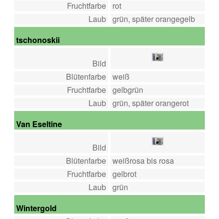
Fruchtfarbe
rot
Laub
grün, später orangegelb
tschonoskii
Bild
Blütenfarbe
weiß
Fruchtfarbe
gelbgrün
Laub
grün, später orangerot
Van Eseltine
Bild
Blütenfarbe
weißrosa bis rosa
Fruchtfarbe
gelbrot
Laub
grün
Wintergold