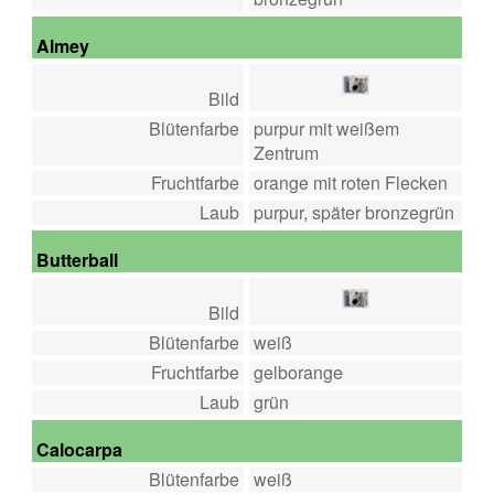
Almey
Bild
Blütenfarbe
purpur mit weißem
Zentrum
Fruchtfarbe
orange mit roten Flecken
Laub
purpur, später bronzegrün
Butterball
Bild
Blütenfarbe
weiß
Fruchtfarbe
gelborange
Laub
grün
Calocarpa
Blütenfarbe
weiß