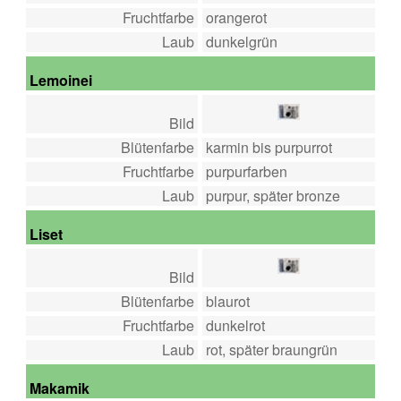
Fruchtfarbe
orangerot
Laub
dunkelgrün
Lemoinei
Bild
Blütenfarbe
karmin bis purpurrot
Fruchtfarbe
purpurfarben
Laub
purpur, später bronze
Liset
Bild
Blütenfarbe
blaurot
Fruchtfarbe
dunkelrot
Laub
rot, später braungrün
Makamik