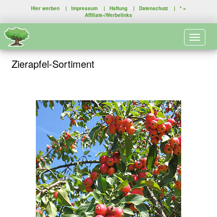
Hier werben
|
Impressum
|
Haftung
|
Datenschutz
| * =
Affiliate-/Werbelinks
Toggle 
Zierapfel-Sortiment