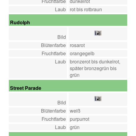
Fruchtfarbe
dunkelrot
Laub
rot bis rotbraun
Rudolph
Bild
Blütenfarbe
rosarot
Fruchtfarbe
orangegelb
Laub
bronzerot bis dunkelrot,
später bronzegrün bis
grün
Street Parade
Bild
Blütenfarbe
weiß
Fruchtfarbe
purpurrot
Laub
grün