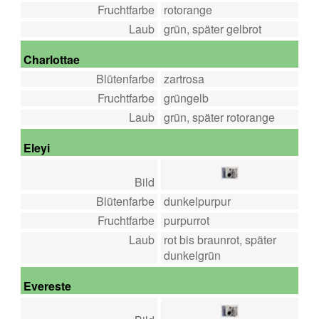
Fruchtfarbe
rotorange
Laub
grün, später gelbrot
Charlottae
Blütenfarbe
zartrosa
Fruchtfarbe
grüngelb
Laub
grün, später rotorange
Eleyi
Bild
Blütenfarbe
dunkelpurpur
Fruchtfarbe
purpurrot
Laub
rot bis braunrot, später
dunkelgrün
Evereste