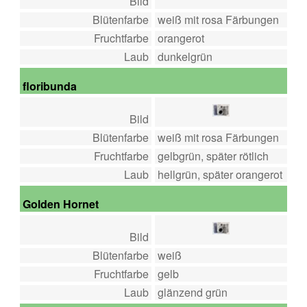
Bild
Blütenfarbe
weiß mit rosa Färbungen
Fruchtfarbe
orangerot
Laub
dunkelgrün
floribunda
Bild
Blütenfarbe
weiß mit rosa Färbungen
Fruchtfarbe
gelbgrün, später rötlich
Laub
hellgrün, später orangerot
Golden Hornet
Bild
Blütenfarbe
weiß
Fruchtfarbe
gelb
Laub
glänzend grün