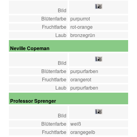
Bild
Blütenfarbe
purpurrot
Fruchtfarbe
rot-orange
Laub
bronzegrün
Neville Copeman
Bild
Blütenfarbe
purpurfarben
Fruchtfarbe
orangerot
Laub
purpurfarben
Professor Sprenger
Bild
Blütenfarbe
weiß
Fruchtfarbe
orangegelb