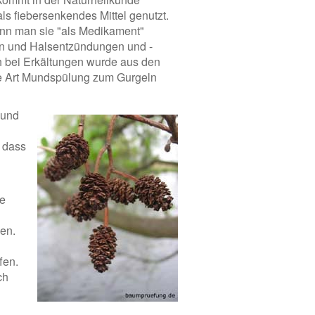
ls fiebersenkendes Mittel genutzt.
nn man sie "als Medikament"
n und Halsentzündungen und -
 bei Erkältungen wurde aus den
ne Art Mundspülung zum Gurgeln
 und
 dass
ie
en.
fen.
ch