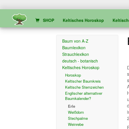
SHOP
Keltisches Horoskop
Keltisc
Baum von A-Z
Baumlexikon
Strauchlexikon
deutsch - botanisch
Keltisches Horoskop
Horoskop
Keltischer Baumkreis
Keltische Sternzeichen
Englischer alternativer
Baumkalender?
Erle
Weißdorn
Stechpalme
Weinrebe