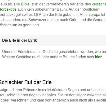
Laub ab. Die
Birke
ist in der verbreiteteren Variante des
keltisch
Horoskops
auch kein unbekannter Baum. Auf der nördlichen
rdhalbkugel soll es 35 Arten der Erle geben. In Mitteleuropa ist
insbesondere die Schwarzerle, aber auch Grün- und die Grauerle 
Wasser um zu gedeihen.
Die Erle in der Lyrik
Über die Erle sind auch Gedichte geschrieben worden, wie b
Weitere Gedichte auch über andere Bäume finden sich
hier
.
Schlechter Ruf der Erle
Aufgrund ihrer Präsenz in meist düsteren Sagen und unheimliche
Deutschland eher negativ behaftet. Sie ist dort sogar teilweis
Todes" verschrien und kam dort angeblich auch nicht als Heilpf