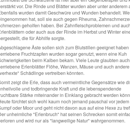
verstärkt vor. Die Rinde und Blätter wurden aber unter anderem a
Ebenfalls wurden damit Geschwüre und Wunden behandelt. We
eingenommen hat, soll sie auch gegen Rheuma, Zahnschmerze
schmerzen geholfen haben. Bei Zahnfleischproblemen und auch
Erlenblättern oder auch aus der Rinde im Herbst und Winter ei
ergestellt, die für Abhilfe sorgte.
Abgeschlagene Äste sollen sich zum Blutstillen geeignet haben
zerriebene Fruchtzapfen wurden sogar genutzt, wenn eine Kuh
Schwierigkeiten beim Kalben bekam. Viele Leute glaubten auch
zerriebene Erlenblätter Flöhe, Wanzen, Mäuse und auch andere
"verhexte" Schädlinge vertreiben könnten.
Somit zeigt die Erle, dass auch vermeintliche Gegensätze wie d
unheilvolle und todbringende Kraft und die lebenspendende
fruchtbare Stärke miteinander in Einklang gebracht werden könn
Heute fürchtet sich wohl kaum noch jemand pauschal vor jedem
Sumpf oder Moor und geht nicht davon aus auf eine Hexe zu tref
Der unheimliche "Erlenbruch" hat seinen Schrecken somit einfa
verloren und wird nur als "langweilige Natur" wahrgenommen.