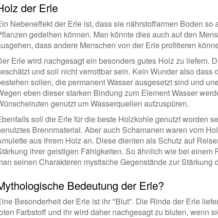
Holz der Erle
Ein Nebeneffekt der Erle ist, dass sie nährstoffarmen Boden so a
Pflanzen gedeihen können. Man könnte dies auch auf den Men
ausgehen, dass andere Menschen von der Erle profitieren können
Der Erle wird nachgesagt ein besonders gutes Holz zu liefern. 
geschätzt und soll nicht verrottbar sein. Kein Wunder also dass 
bestehen sollen, die permanent Wasser ausgesetzt sind und un
Wegen eben dieser starken Bindung zum Element Wasser werde
Wünschelruten genutzt um Wasserquellen aufzuspüren.
Ebenfalls soll die Erle für die beste Holzkohle genutzt worden s
genutztes Brennmaterial. Aber auch Schamanen waren vom Holz 
Amulette aus ihrem Holz an. Diese dienten als Schutz auf Reise
Stärkung ihrer geistigen Fähigkeiten. So ähnlich wie bei einem
man seinen Charakteren mystische Gegenstände zur Stärkung de
Mythologische Bedeutung der Erle?
ine Besonderheit der Erle ist ihr "Blut". Die Rinde der Erle lief
oten Farbstoff und ihr wird daher nachgesagt zu bluten, wenn sie