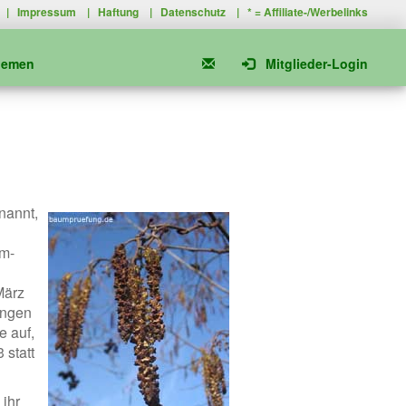
|
Impressum
|
Haftung
|
Datenschutz
| * =
Affiliate-/Werbelinks
hemen
Mitglieder-Login
nannt,
am-
n
März
ungen
e auf,
 statt
ihr