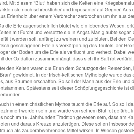
wird. Mit diesem "Blut" haben sich die Kelten eine Kriegsbemal
wirkten sie noch schrecklicher und imposanter auf Gegner. Au
aus Erlenholz über einem Verbrecher zerbrochen um ihn aus der
Da die Erle augenscheinlich blutet wie ein lebendes Wesen, erfü
eiten mit Furcht und versetzte sie in Angst. Man glaubte sogar, 
gefällt werden soll, anfängt zu weinen und zu bluten. Bei den Ge
frisch geschlagenen Erle als Verkörperung des Teufels, der Hex
sogar der Boden um die Erle als verflucht und verhext. Dabei w
it der Oxidation zusammenhängt, dass sich ihr Saft rot verfärbt.
Bei den Kelten waren die Erlen dem Schutzgott der Reisenden
"Bran" gewidmet. In der irisch-keltischen Mythologie wurde da
es, aus Bäumen erschaffen. So soll der Mann aus der Erle und 
entstammen. Spätestens seit dieser Schöpfungsgeschichte ist d
verbunden.
Auch in einem christlichen Mythos taucht die Erle auf. So soll d
gezimmert worden sein und wurde von seinem Blut rot gefärbt. In 
es noch im 19. Jahrhundert Tradition gewesen sein, dass am Ka
holen und daraus Kreuze anzufertigen. Diese sollen insbesond
Brauch als zauberabwehrendes Mittel wirken. In Wiesen gesteck