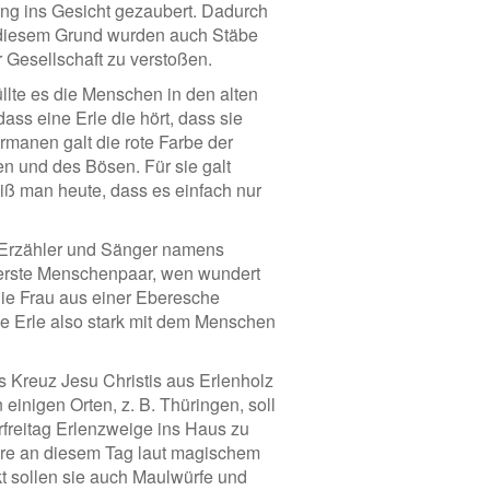
ung ins Gesicht gezaubert. Dadurch
s diesem Grund wurden auch Stäbe
 Gesellschaft zu verstoßen.
llte es die Menschen in den alten
dass eine Erle die hört, dass sie
rmanen galt die rote Farbe der
en und des Bösen. Für sie galt
eiß man heute, dass es einfach nur
, Erzähler und Sänger namens
s erste Menschenpaar, wen wundert
die Frau aus einer Eberesche
ie Erle also stark mit dem Menschen
as Kreuz Jesu Christis aus Erlenholz
einigen Orten, z. B. Thüringen, soll
rfreitag Erlenzweige ins Haus zu
ere an diesem Tag laut magischem
t sollen sie auch Maulwürfe und