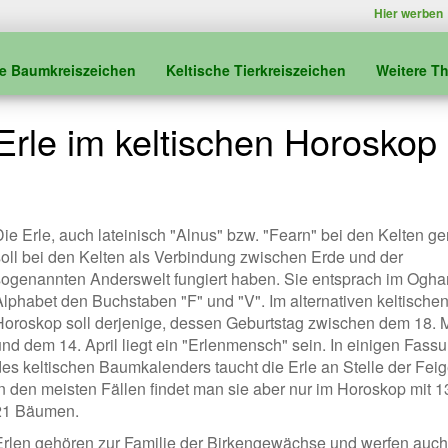
Hier werben
he Baumkreiszeichen
Keltische Tierkreiszeichen
Weitere T
Erle im keltischen Horoskop
Die Erle, auch lateinisch "Alnus" bzw. "Fearn" bei den Kelten ge
soll bei den Kelten als Verbindung zwischen Erde und der
sogenannten Anderswelt fungiert haben. Sie entsprach im Ogh
Alphabet den Buchstaben "F" und "V". Im alternativen keltische
Horoskop soll derjenige, dessen Geburtstag zwischen dem 18. 
und dem 14. April liegt ein "Erlenmensch" sein. In einigen Fass
des keltischen Baumkalenders taucht die Erle an Stelle der Feig
in den meisten Fällen findet man sie aber nur im Horoskop mit 13
21 Bäumen.
Erlen gehören zur Familie der Birkengewächse und werfen auch 