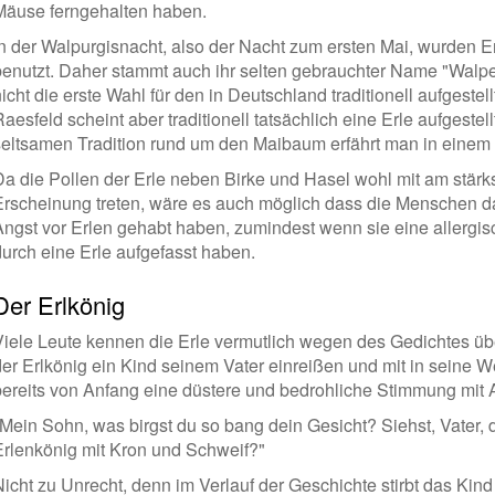
Mäuse ferngehalten haben.
In der Walpurgisnacht, also der Nacht zum ersten Mai, wurden
benutzt. Daher stammt auch ihr selten gebrauchter Name "Walper
nicht die erste Wahl für den in Deutschland traditionell aufgest
aesfeld scheint aber traditionell tatsächlich eine Erle aufgestel
seltsamen Tradition rund um den Maibaum erfährt man in einem
Da die Pollen der Erle neben Birke und Hasel wohl mit am stärks
Erscheinung treten, wäre es auch möglich dass die Menschen 
Angst vor Erlen gehabt haben, zumindest wenn sie eine allergi
durch eine Erle aufgefasst haben.
Der Erlkönig
Viele Leute kennen die Erle vermutlich wegen des Gedichtes üb
der Erlkönig ein Kind seinem Vater einreißen und mit in seine We
bereits von Anfang eine düstere und bedrohliche Stimmung mit 
"Mein Sohn, was birgst du so bang dein Gesicht? Siehst, Vater, 
Erlenkönig mit Kron und Schweif?"
Nicht zu Unrecht, denn im Verlauf der Geschichte stirbt das Kind