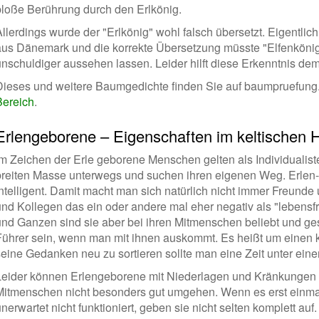
bloße Berührung durch den Erlkönig.
Allerdings wurde der "Erlkönig" wohl falsch übersetzt. Eigentli
aus Dänemark und die korrekte Übersetzung müsste "Elfenkönig
unschuldiger aussehen lassen. Leider hilft diese Erkenntnis dem
Dieses und weitere Baumgedichte finden Sie auf baumpruefung.
Bereich
.
Erlengeborene – Eigenschaften im keltischen 
Im Zeichen der Erle geborene Menschen gelten als Individualiste
breiten Masse unterwegs und suchen ihren eigenen Weg. Erlen-
intelligent. Damit macht man sich natürlich nicht immer Freunde
und Kollegen das ein oder andere mal eher negativ als "lebensf
und Ganzen sind sie aber bei ihren Mitmenschen beliebt und ge
Führer sein, wenn man mit ihnen auskommt. Es heißt um einen
seine Gedanken neu zu sortieren sollte man eine Zeit unter ein
Leider können Erlengeborene mit Niederlagen und Kränkungen
Mitmenschen nicht besonders gut umgehen. Wenn es erst einma
nerwartet nicht funktioniert, geben sie nicht selten komplett auf