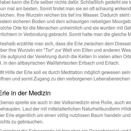
Dabei kann die Erle selber nichts dafür. Schließlich gedeiht si
nun mal am besten. Somit findet man sie an oft schaurig wirke
Teichen. Ihre Wurzeln reichen bis tief ins Wasser. Dadurch steht
festem sicheren Boden und dem schaurigen nebeligen Moorgeb
solche Orte für die Menschen unheimlich und sie wurden mit Ge
Irrlichtern in Verbindung gebracht. Somit hatte man die gleiche 
Deshalb erzählte man sich, dass die Erle zwischen dem Diessei
ber ihre Wurzeln ein "Tor" zur Welt von Elfen und anderen Wesen 
Erle aufgrund der Verehrung durch die Kelten in vielen alten Or
B. in den altbayrischen Wallfahrtsorten Erlbach und Erlach.
Mit Hilfe der Erle soll es durch Meditation möglich gewesen se
öffnen und somit Zugang zu den verborgenen Lebensbereichen 
Erle in der Medizin
Ebenso spielte sie auch in der Volksmedizin eine Rolle, auch 
behaupten. Laut der mit mittelalterlichen Naturheilkundlerin Hild
der Erle eigentlich um einen völlig nutzlosen Baum handeln und
nichts zu gebrauchen.
Zumindest die Schwarzerle ist hier aber ein Gegenbeispiel und