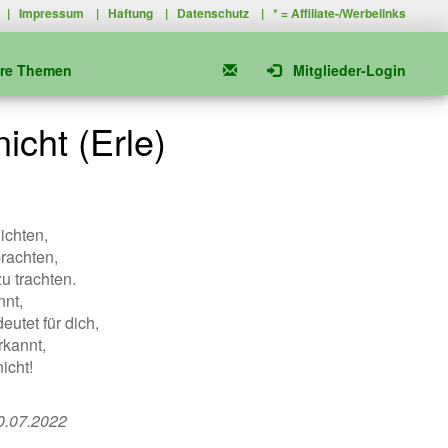
|
Impressum
|
Haftung
|
Datenschutz
| * =
Affiliate-/Werbelinks
ere Themen
Mitglieder-Login
icht (Erle)
ichten,
brachten,
u trachten.
nnt,
utet für dich,
rkannt,
icht!
0.07.2022