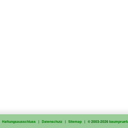
|
Haftungsausschluss
|
Datenschutz
|
Sitemap
| © 2003-2026
baumpruef