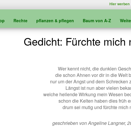
Hier werben
kop
Rechte
pflanzen & pflegen
Baum von A-Z
Weit
Gedicht: Fürchte mich n
Wer kennt nicht, die dunklen Gesch
die schon Ahnen vor dir in die Welt 
nur um der Angst und dem Schrecken z
Längst ist nun aber vielen beka
welche heilende Wirkung mein Wesen bede
schon die Kelten haben dies früh e
drum sei mutig und fürchte mich n
geschrieben von Angeline Langner, 2