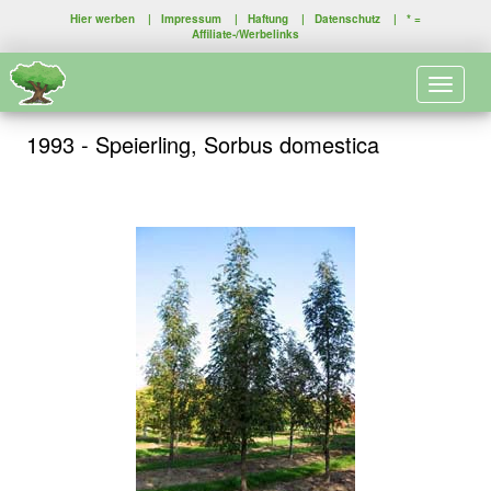
Hier werben
|
Impressum
|
Haftung
|
Datenschutz
| * =
Affiliate-/Werbelinks
Toggle 
1993 - Speierling, Sorbus domestica