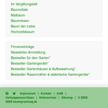
Im Vergiftungsfall
Baumzitate
Maibaum
Baumriesen
Baum der Liebe
Hochzeitsbaum
Firmeneinträge
Newsletter-Anmeldung
Bestseller für den Garten*
Bestseller Gartengeräte*
Bestseller Gartenhäuser & Aufbewahrung*
Bestseller Rasenmäher & elektrische Gartengeräte*
Impressum
|
Kontakt
|
AGB
|
Haftungsausschluss
|
Datenschutz
|
Sitemap
| © 2003-
2026
baumpruefung.de