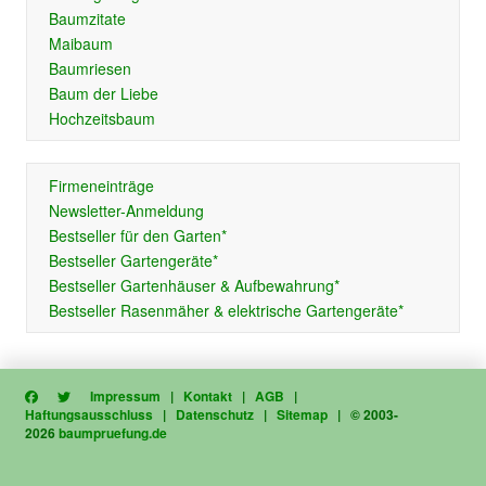
Baumzitate
Maibaum
Baumriesen
Baum der Liebe
Hochzeitsbaum
Firmeneinträge
Newsletter-Anmeldung
Bestseller für den Garten*
Bestseller Gartengeräte*
Bestseller Gartenhäuser & Aufbewahrung*
Bestseller Rasenmäher & elektrische Gartengeräte*
Impressum
|
Kontakt
|
AGB
|
Haftungsausschluss
|
Datenschutz
|
Sitemap
| © 2003-
2026
baumpruefung.de