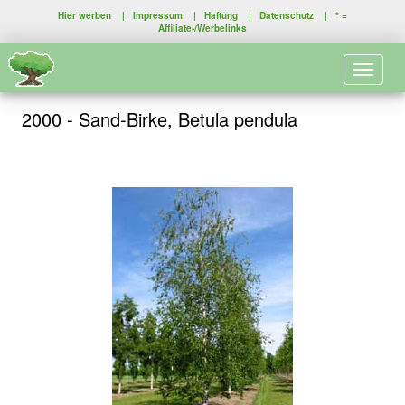
Hier werben
|
Impressum
|
Haftung
|
Datenschutz
| * =
Affiliate-/Werbelinks
Toggle 
2000 - Sand-Birke, Betula pendula