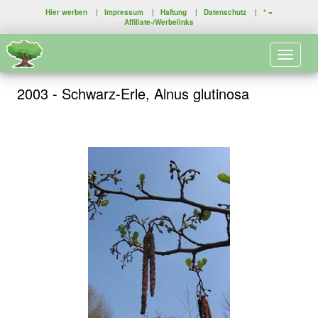
Hier werben
|
Impressum
|
Haftung
|
Datenschutz
| * =
Affiliate-/Werbelinks
Toggle 
2003 - Schwarz-Erle, Alnus glutinosa