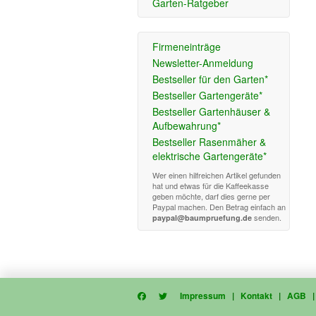
Garten-Ratgeber
Firmeneinträge
Newsletter-Anmeldung
Bestseller für den Garten*
Bestseller Gartengeräte*
Bestseller Gartenhäuser &
Aufbewahrung*
Bestseller Rasenmäher &
elektrische Gartengeräte*
Wer einen hilfreichen Artikel gefunden
hat und etwas für die Kaffeekasse
geben möchte, darf dies gerne per
Paypal machen. Den Betrag einfach an
senden.
paypal@baumpruefung.de
Impressum
|
Kontakt
|
AGB