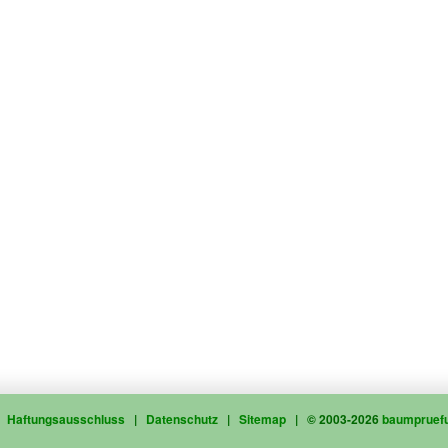
|
Haftungsausschluss
|
Datenschutz
|
Sitemap
| © 2003-2026
baumpruef