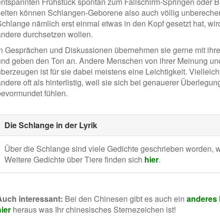
entspannten Frühstück spontan zum Fallschirm-Springen oder B
selten können Schlangen-Geborene also auch völlig unberechen
Schlange nämlich erst einmal etwas in den Kopf gesetzt hat, wir
andere durchsetzen wollen.
In Gesprächen und Diskussionen übernehmen sie gerne mit ihre
und geben den Ton an. Andere Menschen von ihrer Meinung un
berzeugen ist für sie dabei meistens eine Leichtigkeit. Vielleich
andere oft als hinterlistig, weil sie sich bei genauerer Überleg
bevormundet fühlen.
Die Schlange in der Lyrik
Über die Schlange sind viele Gedichte geschrieben worden, 
Weitere Gedichte über Tiere finden sich
hier
.
Auch interessant:
Bei den Chinesen gibt es auch ein
anderes
hier
heraus was Ihr chinesisches Sternezeichen ist!