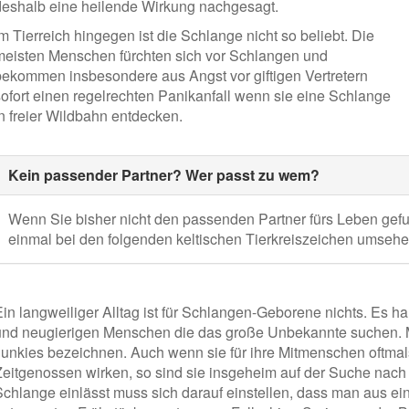
deshalb eine heilende Wirkung nachgesagt.
m Tierreich hingegen ist die Schlange nicht so beliebt. Die
meisten Menschen fürchten sich vor Schlangen und
bekommen insbesondere aus Angst vor giftigen Vertretern
sofort einen regelrechten Panikanfall wenn sie eine Schlange
in freier Wildbahn entdecken.
Kein passender Partner? Wer passt zu wem?
Wenn Sie bisher nicht den passenden Partner fürs Leben gefu
einmal bei den folgenden keltischen Tierkreiszeichen umseh
Ein langweiliger Alltag ist für Schlangen-Geborene nichts. Es h
und neugierigen Menschen die das große Unbekannte suchen. M
Junkies bezeichnen. Auch wenn sie für ihre Mitmenschen oftma
Zeitgenossen wirken, so sind sie insgeheim auf der Suche nach
Schlange einlässt muss sich darauf einstellen, dass man aus e