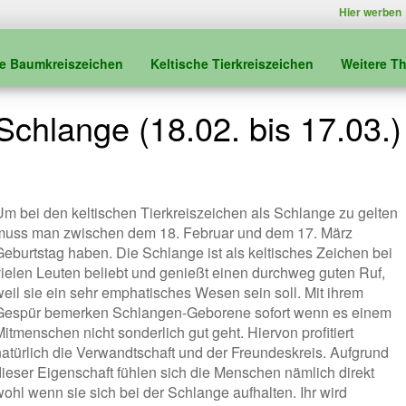
Hier werben
he Baumkreiszeichen
Keltische Tierkreiszeichen
Weitere T
Schlange (18.02. bis 17.03.)
Um bei den keltischen Tierkreiszeichen als Schlange zu gelten
muss man zwischen dem 18. Februar und dem 17. März
Geburtstag haben. Die Schlange ist als keltisches Zeichen bei
vielen Leuten beliebt und genießt einen durchweg guten Ruf,
weil sie ein sehr emphatisches Wesen sein soll. Mit ihrem
Gespür bemerken Schlangen-Geborene sofort wenn es einem
itmenschen nicht sonderlich gut geht. Hiervon profitiert
natürlich die Verwandtschaft und der Freundeskreis. Aufgrund
dieser Eigenschaft fühlen sich die Menschen nämlich direkt
wohl wenn sie sich bei der Schlange aufhalten. Ihr wird