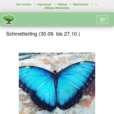
Hier werben
|
Impressum
|
Haftung
|
Datenschutz
| * =
Affiliate-/Werbelinks
Toggle 
Schmetterling (30.09. bis 27.10.)