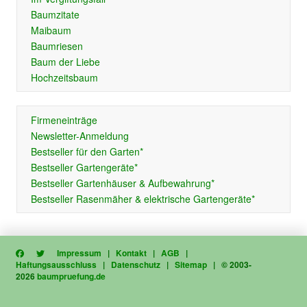
Baumzitate
Maibaum
Baumriesen
Baum der Liebe
Hochzeitsbaum
Firmeneinträge
Newsletter-Anmeldung
Bestseller für den Garten*
Bestseller Gartengeräte*
Bestseller Gartenhäuser & Aufbewahrung*
Bestseller Rasenmäher & elektrische Gartengeräte*
Impressum
|
Kontakt
|
AGB
|
Haftungsausschluss
|
Datenschutz
|
Sitemap
| © 2003-
2026
baumpruefung.de