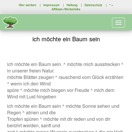
Hier werben
|
Impressum
|
Haftung
|
Datenschutz
| * =
Affiliate-/Werbelinks
Toggle 
ich möchte ein Baum sein
ich möchte ein Baum sein. ^ möchte mich ausstrecken ^
in unserer freien Natur.
möchte Blätter zeugen ^ rauschend vom Glück erzählen
^ wenn ich den Wind
spüre ^ möchte mich biegen vor Freude ^ mich dem
Wind mit Lust hingeben
ich möchte ein Baum sein ^ möchte Sonne sehen und
Regen ^ atmen und die
Tropfen spüren ^ möchte mit dir reden und von dir
berührt werden, sanft und
zart ^ möchte meine Wurzeln ausstrecken ^ die mir Halt