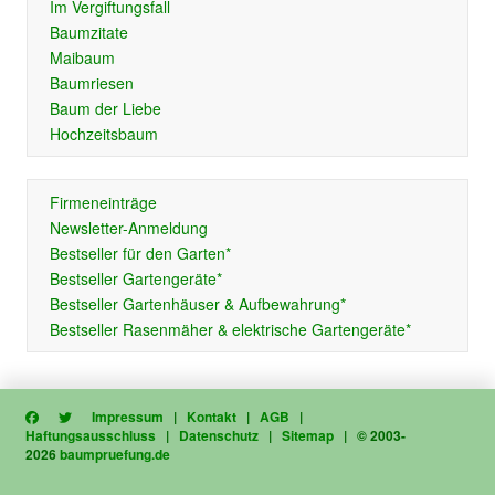
Im Vergiftungsfall
Baumzitate
Maibaum
Baumriesen
Baum der Liebe
Hochzeitsbaum
Firmeneinträge
Newsletter-Anmeldung
Bestseller für den Garten*
Bestseller Gartengeräte*
Bestseller Gartenhäuser & Aufbewahrung*
Bestseller Rasenmäher & elektrische Gartengeräte*
Impressum
|
Kontakt
|
AGB
|
Haftungsausschluss
|
Datenschutz
|
Sitemap
| © 2003-
2026
baumpruefung.de