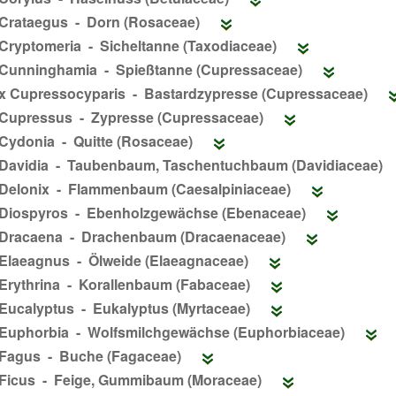
Crataegus - Dorn (Rosaceae)
Cryptomeria - Sicheltanne (Taxodiaceae)
Cunninghamia - Spießtanne (Cupressaceae)
x Cupressocyparis - Bastardzypresse (Cupressaceae)
Cupressus - Zypresse (Cupressaceae)
Cydonia - Quitte (Rosaceae)
Davidia - Taubenbaum, Taschentuchbaum (Davidiaceae)
Delonix - Flammenbaum (Caesalpiniaceae)
Diospyros - Ebenholzgewächse (Ebenaceae)
Dracaena - Drachenbaum (Dracaenaceae)
Elaeagnus - Ölweide (Elaeagnaceae)
Erythrina - Korallenbaum (Fabaceae)
Eucalyptus - Eukalyptus (Myrtaceae)
Euphorbia - Wolfsmilchgewächse (Euphorbiaceae)
Fagus - Buche (Fagaceae)
Ficus - Feige, Gummibaum (Moraceae)