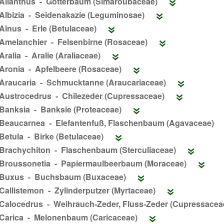
Ailanthus - Götterbaum (Simaroubaceae)
Albizia - Seidenakazie (Leguminosae)
Alnus - Erle (Betulaceae)
Amelanchier - Felsenbirne (Rosaceae)
Aralia - Aralie (Araliaceae)
Aronia - Apfelbeere (Rosaceae)
Araucaria - Schmucktanne (Araucariaceae)
Austrocedrus - Chilezeder (Cupressaceae)
Banksia - Banksie (Proteaceae)
Beaucarnea - Elefantenfuß, Flaschenbaum (Agavaceae)
Betula - Birke (Betulaceae)
Brachychiton - Flaschenbaum (Sterculiaceae)
Broussonetia - Papiermaulbeerbaum (Moraceae)
Buxus - Buchsbaum (Buxaceae)
Callistemon - Zylinderputzer (Myrtaceae)
Calocedrus - Weihrauch-Zeder, Fluss-Zeder (Cupressacea
Carica - Melonenbaum (Caricaceae)