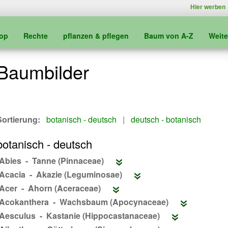
Hier werben
kop
Rechte
pflanzen & pflegen
Baum von A-Z
Weit
Baumbilder
Sortierung:
botanisch - deutsch
|
deutsch - botanisch
botanisch - deutsch
Abies - Tanne (Pinnaceae)
Acacia - Akazie (Leguminosae)
Acer - Ahorn (Aceraceae)
Acokanthera - Wachsbaum (Apocynaceae)
Aesculus - Kastanie (Hippocastanaceae)