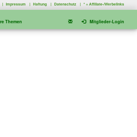
|
Impressum
|
Haftung
|
Datenschutz
| * =
Affiliate-/Werbelinks
ere Themen
Mitglieder-Login