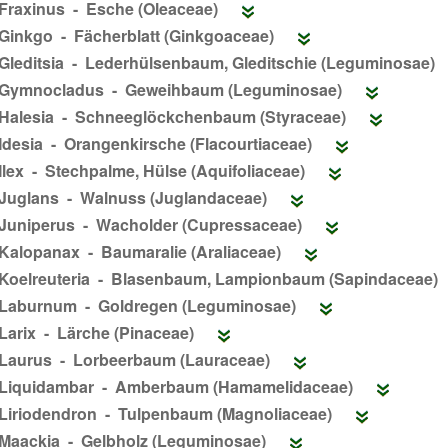
Fraxinus - Esche (Oleaceae)
Ginkgo - Fächerblatt (Ginkgoaceae)
Gleditsia - Lederhülsenbaum, Gleditschie (Leguminosae)
Gymnocladus - Geweihbaum (Leguminosae)
Halesia - Schneeglöckchenbaum (Styraceae)
Idesia - Orangenkirsche (Flacourtiaceae)
Ilex - Stechpalme, Hülse (Aquifoliaceae)
Juglans - Walnuss (Juglandaceae)
Juniperus - Wacholder (Cupressaceae)
Kalopanax - Baumaralie (Araliaceae)
Koelreuteria - Blasenbaum, Lampionbaum (Sapindaceae)
Laburnum - Goldregen (Leguminosae)
Larix - Lärche (Pinaceae)
Laurus - Lorbeerbaum (Lauraceae)
Liquidambar - Amberbaum (Hamamelidaceae)
Liriodendron - Tulpenbaum (Magnoliaceae)
Maackia - Gelbholz (Leguminosae)