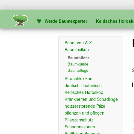
Werde Baumexperte!
Keltisches Horos
Baum von A-Z
Baumlexikon
Baumbilder
Baumkunde
Baumpflege
Strauchlexikon
deutsch - botanisch
Keltisches Horoskop
Krankheiten und Schädlinge
holzzerstörende Pilze
pflanzen und pflegen
Pflanzenschutz
Schadenszonen
Statik des Baumes