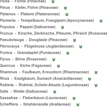
Picea - Fichte (Pinaceae)
Pinus - Kiefer, Föhre (Pinaceae)
Platanus - Platane (Platanaceae)
Plumeria - Tempelbaum, Frangipani (Apocynaceae)
Populus - Pappel (Salicaceae)
Prunus - Kirsche, Zierkirsche, Pflaume, Pfirsich (Rosacea
Pseudotsuga - Douglasie (Pinaceae)
Pterocarya - Flügelnuss (Juglandaceae)
Punica - Granatapfel (Puniaceae)
Pyrus - Birne (Rosaceae)
Quercus - Eiche (Fagaceae)
Rhamnus - Faulbaum, Kreuzdorn (Rhamnaceae)
Rhus - Essigbaum, Sumach (Anacardiaceae)
Robinia - Robinie, Schein-Akazie (Leguminosae)
Salix - Weide (Salicaceae)
Sassafras - Fieberbaum (Lauraceae)
Schefflera - Strahlenaralie (Araliaceae)