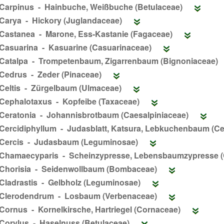
Carpinus - Hainbuche, Weißbuche (Betulaceae)
Carya - Hickory (Juglandaceae)
Castanea - Marone, Ess-Kastanie (Fagaceae)
Casuarina - Kasuarine (Casuarinaceae)
Catalpa - Trompetenbaum, Zigarrenbaum (Bignoniaceae)
Cedrus - Zeder (Pinaceae)
Celtis - Zürgelbaum (Ulmaceae)
Cephalotaxus - Kopfeibe (Taxaceae)
Ceratonia - Johannisbrotbaum (Caesalpiniaceae)
Cercidiphyllum - Judasblatt, Katsura, Lebkuchenbaum (Ce
Cercis - Judasbaum (Leguminosae)
Chamaecyparis - Scheinzypresse, Lebensbaumzypresse 
Chorisia - Seidenwollbaum (Bombaceae)
Cladrastis - Gelbholz (Leguminosae)
Clerodendrum - Losbaum (Verbenaceae)
Cornus - Kornelkirsche, Hartriegel (Cornaceae)
Corylus - Haselnuss (Betulaceae)