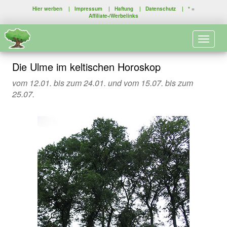
Hier werben
|
Impressum
|
Haftung
|
Datenschutz
| * =
Affiliate-/Werbelinks
Toggle 
Die Ulme im keltischen Horoskop
vom 12.01. bis zum 24.01. und vom 15.07. bis zum
25.07.