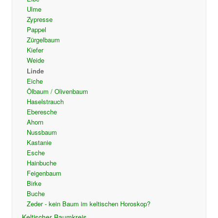
Ulme
Zypresse
Pappel
Zürgelbaum
Kiefer
Weide
Linde
Eiche
Ölbaum / Olivenbaum
Haselstrauch
Eberesche
Ahorn
Nussbaum
Kastanie
Esche
Hainbuche
Feigenbaum
Birke
Buche
Zeder - kein Baum im keltischen Horoskop?
Keltischer Baumkreis