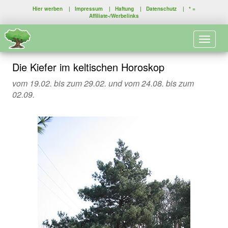
Hier werben
|
Impressum
|
Haftung
|
Datenschutz
| * =
Affiliate-/Werbelinks
Toggle 
Die Kiefer im keltischen Horoskop
vom 19.02. bis zum 29.02. und vom 24.08. bis zum
02.09.