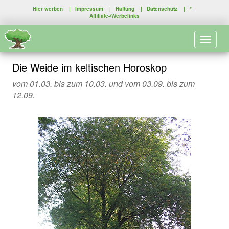
Hier werben
|
Impressum
|
Haftung
|
Datenschutz
| * =
Affiliate-/Werbelinks
Toggle 
Die Weide im keltischen Horoskop
vom 01.03. bis zum 10.03. und vom 03.09. bis zum
12.09.