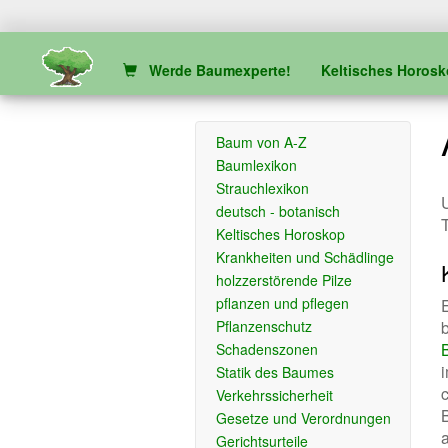
Werde Baumexperte!
Keltisches Horos
Baum von A-Z
Baumlexikon
Strauchlexikon
U
deutsch - botanisch
Keltisches Horoskop
Krankheiten und Schädlinge
holzzerstörende Pilze
pflanzen und pflegen
Pflanzenschutz
Schadenszonen
Statik des Baumes
Verkehrssicherheit
Gesetze und Verordnungen
Gerichtsurteile