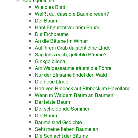
Baumgedichte
Wie dies Blatt
Weißt du, dass die Bäume reden?
Der Baum
Habt Ehrfurcht vor dem Baum
Die Eichbäume
An die Bäume im Winter
Auf ihrem Grab da steht eine Linde
Sag ich's euch, geliebte Bäume?
Ginkgo biloba
Am Waldessaume träumt die Föhre
Nur der Einsame findet den Wald
Die neue Linde
Herr von Ribbeck auf Ribbeck im Havelland
Wenn in Wäldern Baum an Bäumen
Der letzte Baum
Der scheidende Sommer
Der Baum
Bäume sind Gedichte
Seht meine lieben Bäume an
Die Schlacht der Bäume