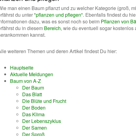
Wie man einen Baum pflanzt und zu welcher Kategorie (groß, mitt
rfährst du unter
"pflanzen und pflegen"
. Ebenfalls findest du hi
Informationen dazu, was es sonst noch so beim
Pflanzen von B
erfährst du in diesem
Bereich
, wie du eventuell sogar kostenlos
herankommen kannst.
Alle weiteren Themen und deren Artikel findest Du hier:
Hauptseite
Aktuelle Meldungen
Baum von A-Z
Der Baum
Das Blatt
Die Blüte und Frucht
Der Boden
Das Klima
Der Lebenszyklus
Der Samen
Der Sproß