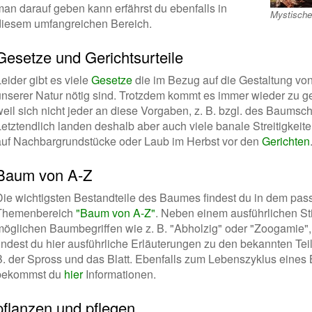
man darauf geben kann erfährst du ebenfalls in
Mystisch
diesem umfangreichen Bereich.
Gesetze und Gerichtsurteile
eider gibt es viele
Gesetze
die im Bezug auf die Gestaltung v
unserer Natur nötig sind. Trotzdem kommt es immer wieder zu g
eil sich nicht jeder an diese Vorgaben, z. B. bzgl. des Baumschn
Letztendlich landen deshalb aber auch viele banale Streitigke
auf Nachbargrundstücke oder Laub im Herbst vor den
Gerichten
Baum von A-Z
Die wichtigsten Bestandteile des Baumes findest du in dem pa
Themenbereich
"Baum von A-Z"
. Neben einem ausführlichen St
möglichen Baumbegriffen wie z. B. "Abholzig" oder "Zoogamie",
findest du hier ausführliche Erläuterungen zu den bekannten T
B. der Spross und das Blatt. Ebenfalls zum Lebenszyklus eine
bekommst du
hier
Informationen.
pflanzen und pflegen