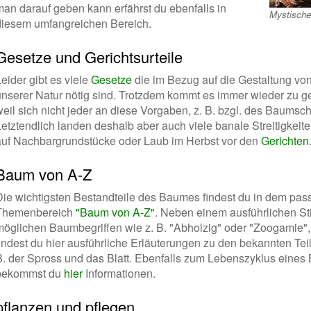
man darauf geben kann erfährst du ebenfalls in
Mystisch
diesem umfangreichen Bereich.
Gesetze und Gerichtsurteile
eider gibt es viele
Gesetze
die im Bezug auf die Gestaltung v
unserer Natur nötig sind. Trotzdem kommt es immer wieder zu g
eil sich nicht jeder an diese Vorgaben, z. B. bzgl. des Baumschn
Letztendlich landen deshalb aber auch viele banale Streitigke
auf Nachbargrundstücke oder Laub im Herbst vor den
Gerichten
Baum von A-Z
Die wichtigsten Bestandteile des Baumes findest du in dem pa
Themenbereich
"Baum von A-Z"
. Neben einem ausführlichen St
möglichen Baumbegriffen wie z. B. "Abholzig" oder "Zoogamie",
findest du hier ausführliche Erläuterungen zu den bekannten T
B. der Spross und das Blatt. Ebenfalls zum Lebenszyklus eine
bekommst du
hier
Informationen.
pflanzen und pflegen