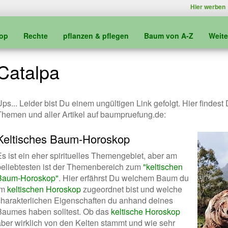
Hier werben
kop
Rechte
pflanzen & pflegen
Baum von A-Z
Weit
Catalpa
ps... Leider bist Du einem ungültigen Link gefolgt. Hier findest
Themen und aller Artikel auf baumpruefung.de:
Keltisches Baum-Horoskop
Es ist ein eher spirituelles Themengebiet, aber am
beliebtesten ist der Themenbereich zum
"keltischen
Baum-Horoskop"
. Hier erfährst Du welchem Baum du
im
keltischen Horoskop
zugeordnet bist und welche
charakterlichen Eigenschaften du anhand deines
Baumes haben solltest. Ob das
keltische Horoskop
aber wirklich von den Kelten stammt und wie sehr