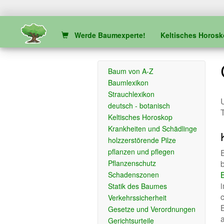
Werde Baumexperte!
Keltisches Horos
Baum von A-Z
Baumlexikon
Strauchlexikon
U
deutsch - botanisch
Keltisches Horoskop
Krankheiten und Schädlinge
holzzerstörende Pilze
pflanzen und pflegen
Pflanzenschutz
Schadenszonen
Statik des Baumes
Verkehrssicherheit
Gesetze und Verordnungen
Gerichtsurteile