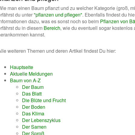
Wie man einen Baum pflanzt und zu welcher Kategorie (groß, mitt
rfährst du unter
"pflanzen und pflegen"
. Ebenfalls findest du hi
Informationen dazu, was es sonst noch so beim
Pflanzen von B
erfährst du in diesem
Bereich
, wie du eventuell sogar kostenlos
herankommen kannst.
Alle weiteren Themen und deren Artikel findest Du hier:
Hauptseite
Aktuelle Meldungen
Baum von A-Z
Der Baum
Das Blatt
Die Blüte und Frucht
Der Boden
Das Klima
Der Lebenszyklus
Der Samen
Der Sproß