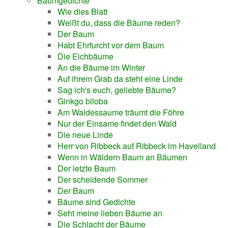
Baumgedichte
Wie dies Blatt
Weißt du, dass die Bäume reden?
Der Baum
Habt Ehrfurcht vor dem Baum
Die Eichbäume
An die Bäume im Winter
Auf ihrem Grab da steht eine Linde
Sag ich's euch, geliebte Bäume?
Ginkgo biloba
Am Waldessaume träumt die Föhre
Nur der Einsame findet den Wald
Die neue Linde
Herr von Ribbeck auf Ribbeck im Havelland
Wenn in Wäldern Baum an Bäumen
Der letzte Baum
Der scheidende Sommer
Der Baum
Bäume sind Gedichte
Seht meine lieben Bäume an
Die Schlacht der Bäume