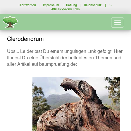
Hier werben
|
Impressum
|
Haftung
|
Datenschutz
| * =
Affiliate-/Werbelinks
Toggle 
Clerodendrum
Ups... Leider bist Du einem ungültigen Link gefolgt. Hier
findest Du eine Übersicht der beliebtesten Themen und
aller Artikel auf baumpruefung.de: