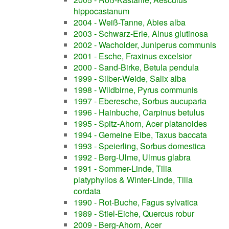
hippocastanum
2004 - Weiß-Tanne, Abies alba
2003 - Schwarz-Erle, Alnus glutinosa
2002 - Wacholder, Juniperus communis
2001 - Esche, Fraxinus excelsior
2000 - Sand-Birke, Betula pendula
1999 - Silber-Weide, Salix alba
1998 - Wildbirne, Pyrus communis
1997 - Eberesche, Sorbus aucuparia
1996 - Hainbuche, Carpinus betulus
1995 - Spitz-Ahorn, Acer platanoides
1994 - Gemeine Eibe, Taxus baccata
1993 - Speierling, Sorbus domestica
1992 - Berg-Ulme, Ulmus glabra
1991 - Sommer-Linde, Tilia
platyphyllos & Winter-Linde, Tilia
cordata
1990 - Rot-Buche, Fagus sylvatica
1989 - Stiel-Eiche, Quercus robur
2009 - Berg-Ahorn, Acer