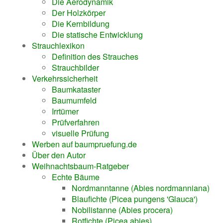
Die Aerodynamik
Der Holzkörper
Die Kernbildung
Die statische Entwicklung
Strauchlexikon
Definition des Strauches
Strauchbilder
Verkehrssicherheit
Baumkataster
Baumumfeld
Irrtümer
Prüfverfahren
visuelle Prüfung
Werben auf baumpruefung.de
Über den Autor
Weihnachtsbaum-Ratgeber
Echte Bäume
Nordmanntanne (Abies nordmanniana)
Blaufichte (Picea pungens 'Glauca')
Nobilistanne (Abies procera)
Rotfichte (Picea abies)