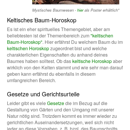
Mystisches Baumwesen -
hier
als Poster erhältlich*
Keltisches Baum-Horoskop
Es ist ein eher spirituelles Themengebiet, aber am
beliebtesten ist der Themenbereich zum
"keltischen
Baum-Horoskop"
. Hier erfährst Du welchem Baum du im
keltischen Horoskop
zugeordnet bist und welche
charakterlichen Eigenschaften du anhand deines
Baumes haben solltest. Ob das
keltische Horoskop
aber
wirklich von den Kelten stammt und wie sehr man darauf
geben kann erfährst du ebenfalls in diesem
umfangreichen Bereich.
Gesetze und Gerichtsurteile
Leider gibt es viele
Gesetze
die im Bezug auf die
Gestaltung von Gärten und den Umgang mit unserer
Natur nötig sind. Trotzdem kommt es immer wieder zu
gerichtlichen Auseinandersetzungen, weil sich nicht
jeder an diese Vorgaben, z. B. bzgl. des Baumschnitts