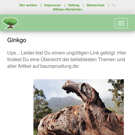
Hier werben
|
Impressum
|
Haftung
|
Datenschutz
| * =
Affiliate-/Werbelinks
Toggle 
Ginkgo
Ups... Leider bist Du einem ungültigen Link gefolgt. Hier
findest Du eine Übersicht der beliebtesten Themen und
aller Artikel auf baumpruefung.de: