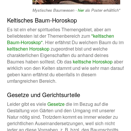
Mystisches Baumwesen -
hier
als Poster erhältlich*
Keltisches Baum-Horoskop
Es ist ein eher spirituelles Themengebiet, aber am
beliebtesten ist der Themenbereich zum
"keltischen
Baum-Horoskop"
. Hier erfährst Du welchem Baum du im
keltischen Horoskop
zugeordnet bist und welche
charakterlichen Eigenschaften du anhand deines
Baumes haben solltest. Ob das
keltische Horoskop
aber
wirklich von den Kelten stammt und wie sehr man darauf
geben kann erfährst du ebenfalls in diesem
umfangreichen Bereich.
Gesetze und Gerichtsurteile
Leider gibt es viele
Gesetze
die im Bezug auf die
Gestaltung von Gärten und den Umgang mit unserer
Natur nötig sind. Trotzdem kommt es immer wieder zu
gerichtlichen Auseinandersetzungen, weil sich nicht
jeder an diese Vorgaben, z. B. bzgl. des Baumschnitts