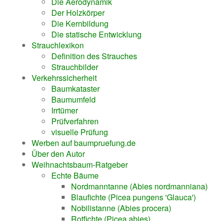
Die Aerodynamik
Der Holzkörper
Die Kernbildung
Die statische Entwicklung
Strauchlexikon
Definition des Strauches
Strauchbilder
Verkehrssicherheit
Baumkataster
Baumumfeld
Irrtümer
Prüfverfahren
visuelle Prüfung
Werben auf baumpruefung.de
Über den Autor
Weihnachtsbaum-Ratgeber
Echte Bäume
Nordmanntanne (Abies nordmanniana)
Blaufichte (Picea pungens 'Glauca')
Nobilistanne (Abies procera)
Rotfichte (Picea abies)