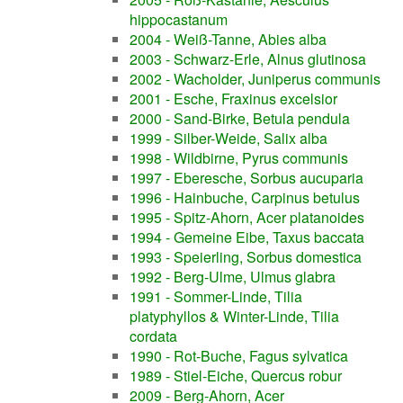
hippocastanum
2004 - Weiß-Tanne, Abies alba
2003 - Schwarz-Erle, Alnus glutinosa
2002 - Wacholder, Juniperus communis
2001 - Esche, Fraxinus excelsior
2000 - Sand-Birke, Betula pendula
1999 - Silber-Weide, Salix alba
1998 - Wildbirne, Pyrus communis
1997 - Eberesche, Sorbus aucuparia
1996 - Hainbuche, Carpinus betulus
1995 - Spitz-Ahorn, Acer platanoides
1994 - Gemeine Eibe, Taxus baccata
1993 - Speierling, Sorbus domestica
1992 - Berg-Ulme, Ulmus glabra
1991 - Sommer-Linde, Tilia
platyphyllos & Winter-Linde, Tilia
cordata
1990 - Rot-Buche, Fagus sylvatica
1989 - Stiel-Eiche, Quercus robur
2009 - Berg-Ahorn, Acer