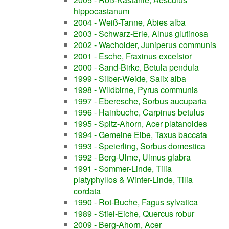
hippocastanum
2004 - Weiß-Tanne, Abies alba
2003 - Schwarz-Erle, Alnus glutinosa
2002 - Wacholder, Juniperus communis
2001 - Esche, Fraxinus excelsior
2000 - Sand-Birke, Betula pendula
1999 - Silber-Weide, Salix alba
1998 - Wildbirne, Pyrus communis
1997 - Eberesche, Sorbus aucuparia
1996 - Hainbuche, Carpinus betulus
1995 - Spitz-Ahorn, Acer platanoides
1994 - Gemeine Eibe, Taxus baccata
1993 - Speierling, Sorbus domestica
1992 - Berg-Ulme, Ulmus glabra
1991 - Sommer-Linde, Tilia
platyphyllos & Winter-Linde, Tilia
cordata
1990 - Rot-Buche, Fagus sylvatica
1989 - Stiel-Eiche, Quercus robur
2009 - Berg-Ahorn, Acer