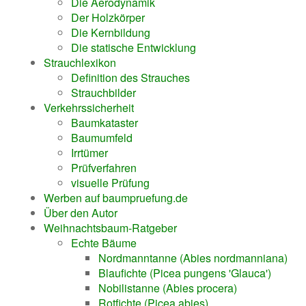
Die Aerodynamik
Der Holzkörper
Die Kernbildung
Die statische Entwicklung
Strauchlexikon
Definition des Strauches
Strauchbilder
Verkehrssicherheit
Baumkataster
Baumumfeld
Irrtümer
Prüfverfahren
visuelle Prüfung
Werben auf baumpruefung.de
Über den Autor
Weihnachtsbaum-Ratgeber
Echte Bäume
Nordmanntanne (Abies nordmanniana)
Blaufichte (Picea pungens 'Glauca')
Nobilistanne (Abies procera)
Rotfichte (Picea abies)