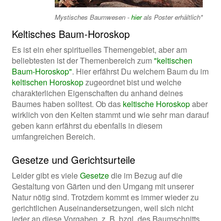
Mystisches Baumwesen -
hier
als Poster erhältlich*
Keltisches Baum-Horoskop
Es ist ein eher spirituelles Themengebiet, aber am
beliebtesten ist der Themenbereich zum
"keltischen
Baum-Horoskop"
. Hier erfährst Du welchem Baum du im
keltischen Horoskop
zugeordnet bist und welche
charakterlichen Eigenschaften du anhand deines
Baumes haben solltest. Ob das
keltische Horoskop
aber
wirklich von den Kelten stammt und wie sehr man darauf
geben kann erfährst du ebenfalls in diesem
umfangreichen Bereich.
Gesetze und Gerichtsurteile
Leider gibt es viele
Gesetze
die im Bezug auf die
Gestaltung von Gärten und den Umgang mit unserer
Natur nötig sind. Trotzdem kommt es immer wieder zu
gerichtlichen Auseinandersetzungen, weil sich nicht
jeder an diese Vorgaben, z. B. bzgl. des Baumschnitts