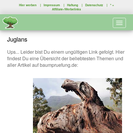
Hier werben
|
Impressum
|
Haftung
|
Datenschutz
| * =
Affiliate-/Werbelinks
Toggle 
Juglans
Ups... Leider bist Du einem ungültigen Link gefolgt. Hier
findest Du eine Übersicht der beliebtesten Themen und
aller Artikel auf baumpruefung.de: