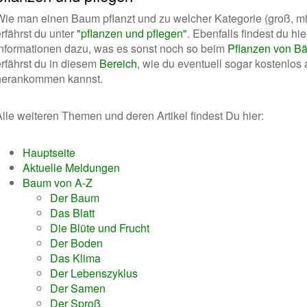
Wie man einen Baum pflanzt und zu welcher Kategorie (groß, mitt
rfährst du unter
"pflanzen und pflegen"
. Ebenfalls findest du hi
Informationen dazu, was es sonst noch so beim
Pflanzen von B
erfährst du in diesem
Bereich
, wie du eventuell sogar kostenlos
herankommen kannst.
Alle weiteren Themen und deren Artikel findest Du hier:
Hauptseite
Aktuelle Meldungen
Baum von A-Z
Der Baum
Das Blatt
Die Blüte und Frucht
Der Boden
Das Klima
Der Lebenszyklus
Der Samen
Der Sproß