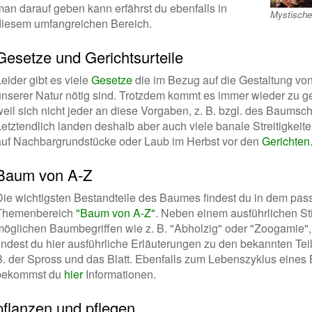
man darauf geben kann erfährst du ebenfalls in
Mystisch
diesem umfangreichen Bereich.
Gesetze und Gerichtsurteile
eider gibt es viele
Gesetze
die im Bezug auf die Gestaltung v
unserer Natur nötig sind. Trotzdem kommt es immer wieder zu g
eil sich nicht jeder an diese Vorgaben, z. B. bzgl. des Baumschn
Letztendlich landen deshalb aber auch viele banale Streitigke
auf Nachbargrundstücke oder Laub im Herbst vor den
Gerichten
Baum von A-Z
Die wichtigsten Bestandteile des Baumes findest du in dem pa
Themenbereich
"Baum von A-Z"
. Neben einem ausführlichen St
möglichen Baumbegriffen wie z. B. "Abholzig" oder "Zoogamie",
findest du hier ausführliche Erläuterungen zu den bekannten T
B. der Spross und das Blatt. Ebenfalls zum Lebenszyklus eine
bekommst du
hier
Informationen.
pflanzen und pflegen