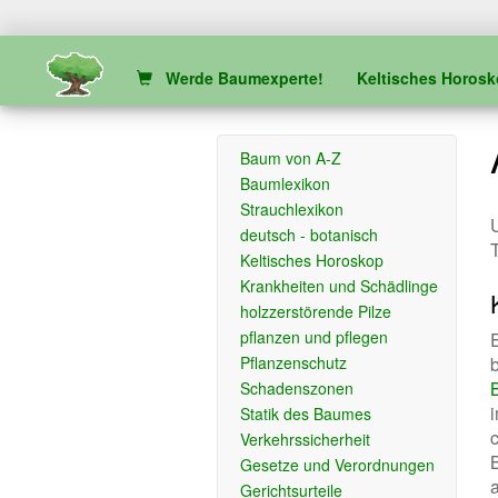
Werde Baumexperte!
Keltisches Horos
Baum von A-Z
Baumlexikon
Strauchlexikon
U
deutsch - botanisch
Keltisches Horoskop
Krankheiten und Schädlinge
holzzerstörende Pilze
pflanzen und pflegen
Pflanzenschutz
Schadenszonen
Statik des Baumes
Verkehrssicherheit
Gesetze und Verordnungen
Gerichtsurteile