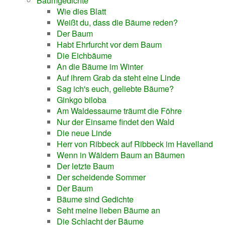
Baumgedichte
Wie dies Blatt
Weißt du, dass die Bäume reden?
Der Baum
Habt Ehrfurcht vor dem Baum
Die Eichbäume
An die Bäume im Winter
Auf ihrem Grab da steht eine Linde
Sag ich's euch, geliebte Bäume?
Ginkgo biloba
Am Waldessaume träumt die Föhre
Nur der Einsame findet den Wald
Die neue Linde
Herr von Ribbeck auf Ribbeck im Havelland
Wenn in Wäldern Baum an Bäumen
Der letzte Baum
Der scheidende Sommer
Der Baum
Bäume sind Gedichte
Seht meine lieben Bäume an
Die Schlacht der Bäume