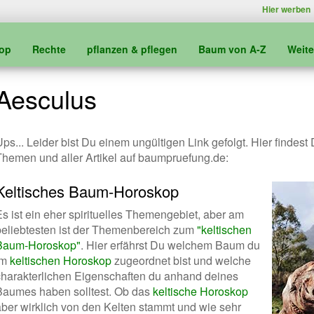
Hier werben
kop
Rechte
pflanzen & pflegen
Baum von A-Z
Weit
Aesculus
ps... Leider bist Du einem ungültigen Link gefolgt. Hier findest
Themen und aller Artikel auf baumpruefung.de:
Keltisches Baum-Horoskop
Es ist ein eher spirituelles Themengebiet, aber am
beliebtesten ist der Themenbereich zum
"keltischen
Baum-Horoskop"
. Hier erfährst Du welchem Baum du
im
keltischen Horoskop
zugeordnet bist und welche
charakterlichen Eigenschaften du anhand deines
Baumes haben solltest. Ob das
keltische Horoskop
aber wirklich von den Kelten stammt und wie sehr