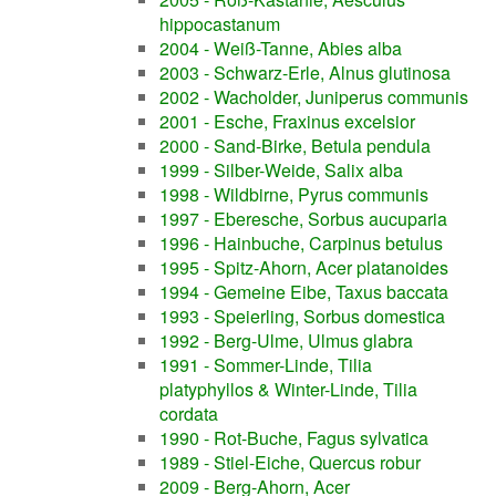
hippocastanum
2004 - Weiß-Tanne, Abies alba
2003 - Schwarz-Erle, Alnus glutinosa
2002 - Wacholder, Juniperus communis
2001 - Esche, Fraxinus excelsior
2000 - Sand-Birke, Betula pendula
1999 - Silber-Weide, Salix alba
1998 - Wildbirne, Pyrus communis
1997 - Eberesche, Sorbus aucuparia
1996 - Hainbuche, Carpinus betulus
1995 - Spitz-Ahorn, Acer platanoides
1994 - Gemeine Eibe, Taxus baccata
1993 - Speierling, Sorbus domestica
1992 - Berg-Ulme, Ulmus glabra
1991 - Sommer-Linde, Tilia
platyphyllos & Winter-Linde, Tilia
cordata
1990 - Rot-Buche, Fagus sylvatica
1989 - Stiel-Eiche, Quercus robur
2009 - Berg-Ahorn, Acer