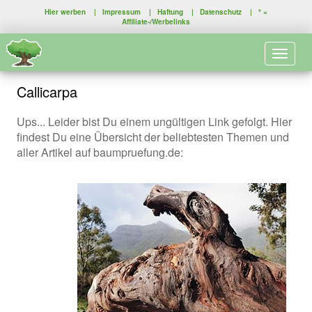
Hier werben
|
Impressum
|
Haftung
|
Datenschutz
| * =
Affiliate-/Werbelinks
Toggle 
Callicarpa
Ups... Leider bist Du einem ungültigen Link gefolgt. Hier
findest Du eine Übersicht der beliebtesten Themen und
aller Artikel auf baumpruefung.de: