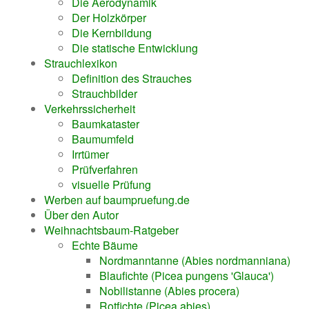
Die Aerodynamik
Der Holzkörper
Die Kernbildung
Die statische Entwicklung
Strauchlexikon
Definition des Strauches
Strauchbilder
Verkehrssicherheit
Baumkataster
Baumumfeld
Irrtümer
Prüfverfahren
visuelle Prüfung
Werben auf baumpruefung.de
Über den Autor
Weihnachtsbaum-Ratgeber
Echte Bäume
Nordmanntanne (Abies nordmanniana)
Blaufichte (Picea pungens 'Glauca')
Nobilistanne (Abies procera)
Rotfichte (Picea abies)