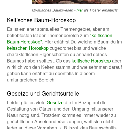
Mystisches Baumwesen -
hier
als Poster erhältlich*
Keltisches Baum-Horoskop
Es ist ein eher spirituelles Themengebiet, aber am
beliebtesten ist der Themenbereich zum
"keltischen
Baum-Horoskop"
. Hier erfährst Du welchem Baum du im
keltischen Horoskop
zugeordnet bist und welche
charakterlichen Eigenschaften du anhand deines
Baumes haben solltest. Ob das
keltische Horoskop
aber
wirklich von den Kelten stammt und wie sehr man darauf
geben kann erfährst du ebenfalls in diesem
umfangreichen Bereich.
Gesetze und Gerichtsurteile
Leider gibt es viele
Gesetze
die im Bezug auf die
Gestaltung von Gärten und den Umgang mit unserer
Natur nötig sind. Trotzdem kommt es immer wieder zu
gerichtlichen Auseinandersetzungen, weil sich nicht
jeder an diese Vorgaben, z. B. bzgl. des Baumschnitts