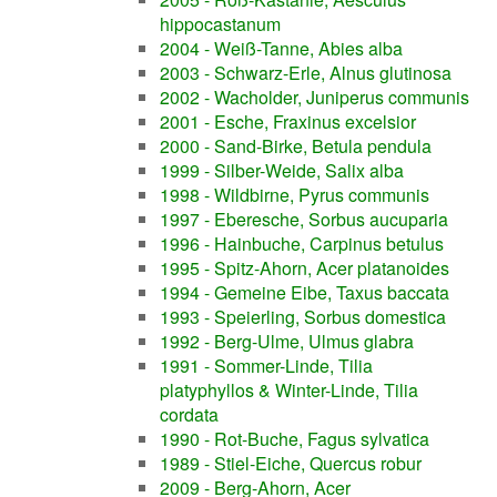
hippocastanum
2004 - Weiß-Tanne, Abies alba
2003 - Schwarz-Erle, Alnus glutinosa
2002 - Wacholder, Juniperus communis
2001 - Esche, Fraxinus excelsior
2000 - Sand-Birke, Betula pendula
1999 - Silber-Weide, Salix alba
1998 - Wildbirne, Pyrus communis
1997 - Eberesche, Sorbus aucuparia
1996 - Hainbuche, Carpinus betulus
1995 - Spitz-Ahorn, Acer platanoides
1994 - Gemeine Eibe, Taxus baccata
1993 - Speierling, Sorbus domestica
1992 - Berg-Ulme, Ulmus glabra
1991 - Sommer-Linde, Tilia
platyphyllos & Winter-Linde, Tilia
cordata
1990 - Rot-Buche, Fagus sylvatica
1989 - Stiel-Eiche, Quercus robur
2009 - Berg-Ahorn, Acer