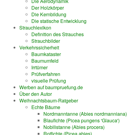
Die Aerodynamik
Der Holzkörper
Die Kernbildung
Die statische Entwicklung
Strauchlexikon
Definition des Strauches
Strauchbilder
Verkehrssicherheit
Baumkataster
Baumumfeld
Irrtümer
Prüfverfahren
visuelle Prüfung
Werben auf baumpruefung.de
Über den Autor
Weihnachtsbaum-Ratgeber
Echte Bäume
Nordmanntanne (Abies nordmanniana)
Blaufichte (Picea pungens 'Glauca')
Nobilistanne (Abies procera)
Rotfichte (Picea abies)