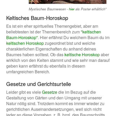
Mystisches Baumwesen -
hier
als Poster erhältlich*
Keltisches Baum-Horoskop
Es ist ein eher spirituelles Themengebiet, aber am
beliebtesten ist der Themenbereich zum
"keltischen
Baum-Horoskop"
. Hier erfährst Du welchem Baum du im
keltischen Horoskop
zugeordnet bist und welche
charakterlichen Eigenschaften du anhand deines
Baumes haben solltest. Ob das
keltische Horoskop
aber
wirklich von den Kelten stammt und wie sehr man darauf
geben kann erfährst du ebenfalls in diesem
umfangreichen Bereich.
Gesetze und Gerichtsurteile
Leider gibt es viele
Gesetze
die im Bezug auf die
Gestaltung von Gärten und den Umgang mit unserer
Natur nötig sind. Trotzdem kommt es immer wieder zu
gerichtlichen Auseinandersetzungen, weil sich nicht
jeder an diese Vorgaben, z. B. bzgl. des Baumschnitts