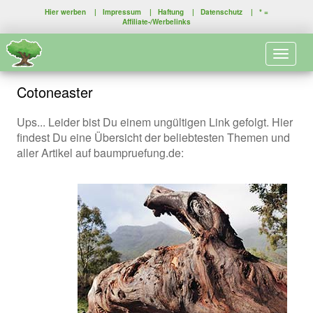
Hier werben
|
Impressum
|
Haftung
|
Datenschutz
| * =
Affiliate-/Werbelinks
Toggle 
Cotoneaster
Ups... Leider bist Du einem ungültigen Link gefolgt. Hier
findest Du eine Übersicht der beliebtesten Themen und
aller Artikel auf baumpruefung.de: