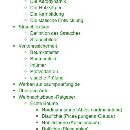
Die Aerodynamik
Der Holzkörper
Die Kernbildung
Die statische Entwicklung
Strauchlexikon
Definition des Strauches
Strauchbilder
Verkehrssicherheit
Baumkataster
Baumumfeld
Irrtümer
Prüfverfahren
visuelle Prüfung
Werben auf baumpruefung.de
Über den Autor
Weihnachtsbaum-Ratgeber
Echte Bäume
Nordmanntanne (Abies nordmanniana)
Blaufichte (Picea pungens 'Glauca')
Nobilistanne (Abies procera)
Rotfichte (Picea abies)