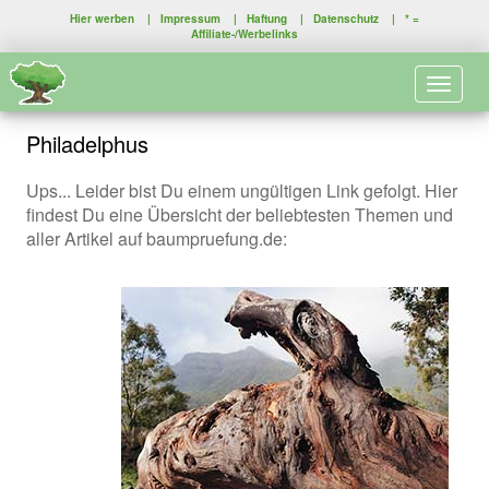
Hier werben
|
Impressum
|
Haftung
|
Datenschutz
| * =
Affiliate-/Werbelinks
Toggle 
Philadelphus
Ups... Leider bist Du einem ungültigen Link gefolgt. Hier
findest Du eine Übersicht der beliebtesten Themen und
aller Artikel auf baumpruefung.de: