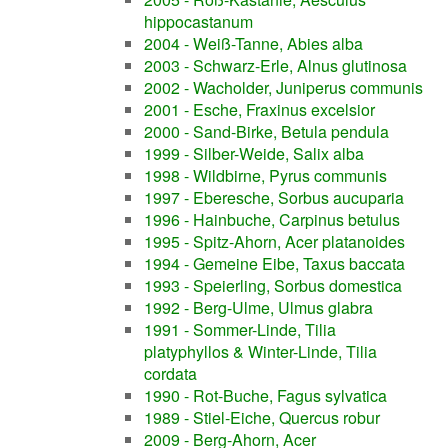
hippocastanum
2004 - Weiß-Tanne, Abies alba
2003 - Schwarz-Erle, Alnus glutinosa
2002 - Wacholder, Juniperus communis
2001 - Esche, Fraxinus excelsior
2000 - Sand-Birke, Betula pendula
1999 - Silber-Weide, Salix alba
1998 - Wildbirne, Pyrus communis
1997 - Eberesche, Sorbus aucuparia
1996 - Hainbuche, Carpinus betulus
1995 - Spitz-Ahorn, Acer platanoides
1994 - Gemeine Eibe, Taxus baccata
1993 - Speierling, Sorbus domestica
1992 - Berg-Ulme, Ulmus glabra
1991 - Sommer-Linde, Tilia
platyphyllos & Winter-Linde, Tilia
cordata
1990 - Rot-Buche, Fagus sylvatica
1989 - Stiel-Eiche, Quercus robur
2009 - Berg-Ahorn, Acer