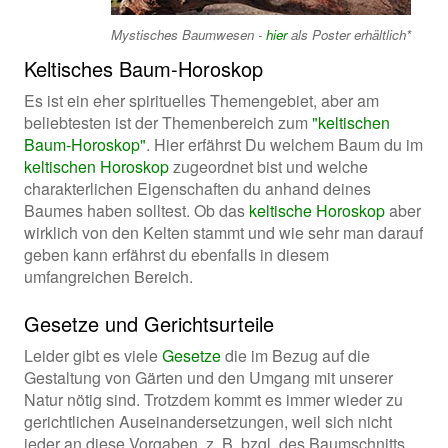
Mystisches Baumwesen -
hier
als Poster erhältlich*
Keltisches Baum-Horoskop
Es ist ein eher spirituelles Themengebiet, aber am
beliebtesten ist der Themenbereich zum
"keltischen
Baum-Horoskop"
. Hier erfährst Du welchem Baum du im
keltischen Horoskop
zugeordnet bist und welche
charakterlichen Eigenschaften du anhand deines
Baumes haben solltest. Ob das
keltische Horoskop
aber
wirklich von den Kelten stammt und wie sehr man darauf
geben kann erfährst du ebenfalls in diesem
umfangreichen Bereich.
Gesetze und Gerichtsurteile
Leider gibt es viele
Gesetze
die im Bezug auf die
Gestaltung von Gärten und den Umgang mit unserer
Natur nötig sind. Trotzdem kommt es immer wieder zu
gerichtlichen Auseinandersetzungen, weil sich nicht
jeder an diese Vorgaben, z. B. bzgl. des Baumschnitts